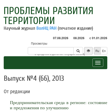
ПРОБЛЕМЫ РАЗВИТИЯ
ТЕРРИТОРИИ
Научный журнал
ВолНЦ РАН
(печатное издание)
07.08.2026
08.2026
с 01.01.2026
Просмотры
Посетители
Ru
En
* - в среднем в день за текущий месяц
Toggle
navigat
Выпуск №4 (66), 2013
От редакции
Предпринимательская среда в регионе: состояние
и предложения по улучшению