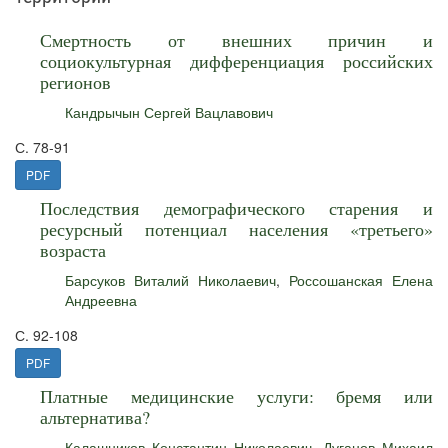
Смертность от внешних причин и
социокультурная дифференциация российских
регионов
Кандрычын Сергей Вацлавович
С. 78-91
PDF
Последствия демографического старения и
ресурсный потенциал населения «третьего»
возраста
Барсуков Виталий Николаевич
,
Россошанская Елена
Андреевна
С. 92-108
PDF
Платные медицинские услуги: бремя или
альтернатива?
Калашников Константин Николаевич
,
Дуганов Михаил