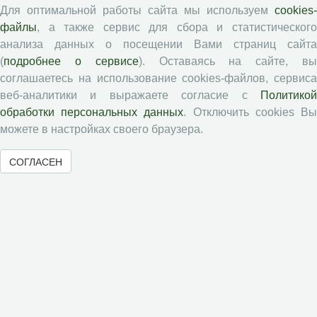
Для оптимальной работы сайта мы используем
cookies-
Статьи
файлы
, а также сервис для сбора и статистического
Подборка статей
анализа данных о посещении Вами страниц сайта
(
подробнее о сервисе
). Оставаясь на сайте, в
Авторам
соглашаетесь на использование cookies-файлов, сервиса
веб-аналитики и выражаете согласие с
Политикой
обработки персональных данных
. Отключить cookies В
Правила для авторов
можете в настройках своего браузера.
Типовой лицензионный договор
Публикационная этика
СОГЛАСЕН
Согласие на обработку персональных данных
Авторские права
Рецензентам
Памятка рецензенту
Положение о рецензировании
Форма рецензии