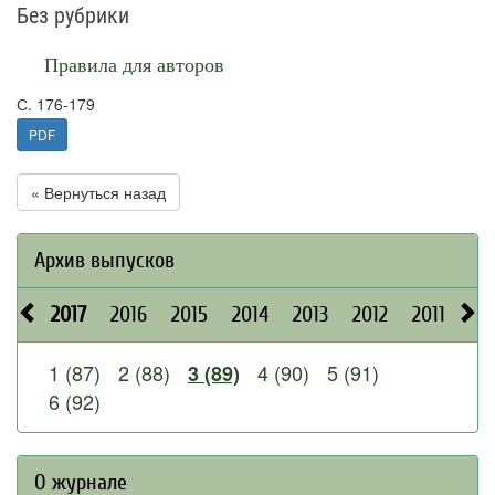
Без рубрики
Правила для авторов
С. 176-179
PDF
« Вернуться назад
Архив выпусков
2017
2016
2015
2014
2013
2012
2011
20
1 (87)
2 (88)
4 (90)
5 (91)
3 (89)
6 (92)
О журнале