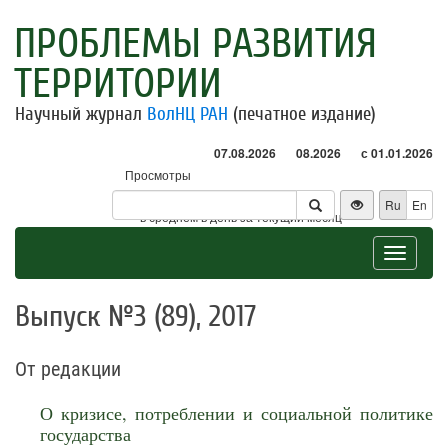
ПРОБЛЕМЫ РАЗВИТИЯ
ТЕРРИТОРИИ
Научный журнал
ВолНЦ РАН
(печатное издание)
07.08.2026
08.2026
с 01.01.2026
Просмотры
Посетители
Ru
En
* - в среднем в день за текущий месяц
Toggle
navigat
Выпуск №3 (89), 2017
От редакции
О кризисе, потреблении и социальной политике
государства