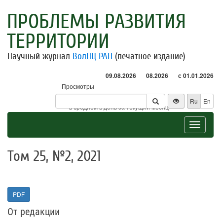
ПРОБЛЕМЫ РАЗВИТИЯ
ТЕРРИТОРИИ
Научный журнал
ВолНЦ РАН
(печатное издание)
09.08.2026
08.2026
с 01.01.2026
Просмотры
Посетители
Ru
En
* - в среднем в день за текущий месяц
Toggle
navigat
Том 25, №2, 2021
PDF
От редакции