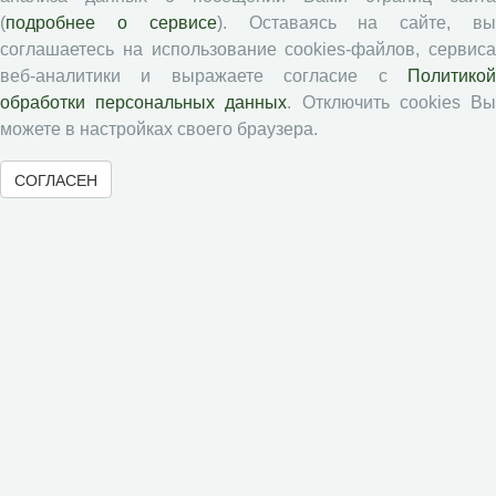
Авторам
(
подробнее о сервисе
). Оставаясь на сайте, в
соглашаетесь на использование cookies-файлов, сервиса
веб-аналитики и выражаете согласие с
Политикой
Правила для авторов
обработки персональных данных
. Отключить cookies В
Типовой лицензионный договор
можете в настройках своего браузера.
Публикационная этика
Согласие на обработку персональных данных
СОГЛАСЕН
Авторские права
Рецензентам
Памятка рецензенту
Положение о рецензировании
Форма рецензии
Журналы ВолНЦ РАН