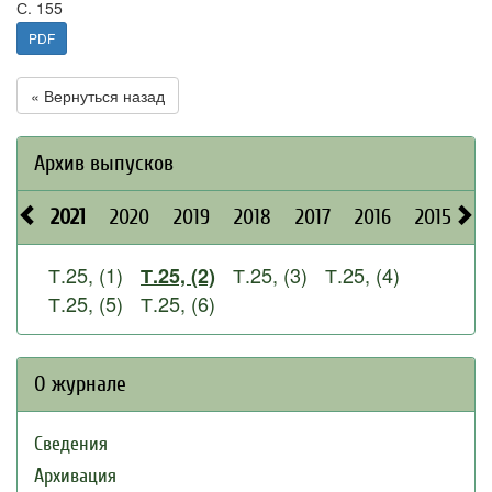
С. 155
PDF
« Вернуться назад
Архив выпусков
2021
2020
2019
2018
2017
2016
2015
2
Т.25, (1)
Т.25, (3)
Т.25, (4)
Т.25, (2)
Т.25, (5)
Т.25, (6)
О журнале
Сведения
Архивация