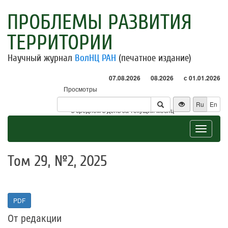
ПРОБЛЕМЫ РАЗВИТИЯ
ТЕРРИТОРИИ
Научный журнал
ВолНЦ РАН
(печатное издание)
07.08.2026
08.2026
с 01.01.2026
Просмотры
Посетители
Ru
En
* - в среднем в день за текущий месяц
Toggle
navigat
Том 29, №2, 2025
PDF
От редакции