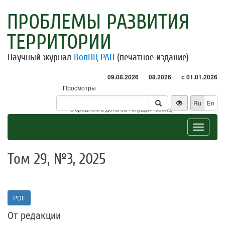
ПРОБЛЕМЫ РАЗВИТИЯ
ТЕРРИТОРИИ
Научный журнал
ВолНЦ РАН
(печатное издание)
09.08.2026
08.2026
с 01.01.2026
Просмотры
Посетители
Ru
En
* - в среднем в день за текущий месяц
Toggle
navigat
Том 29, №3, 2025
PDF
От редакции