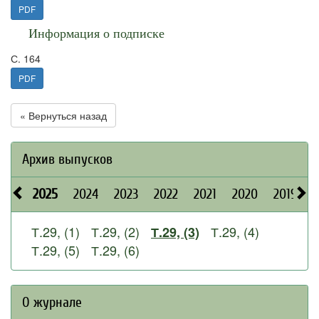
PDF
Информация о подписке
С. 164
PDF
« Вернуться назад
Архив выпусков
2025
2024
2023
2022
2021
2020
2019
2
Т.29, (1)
Т.29, (2)
Т.29, (4)
Т.29, (3)
Т.29, (5)
Т.29, (6)
О журнале