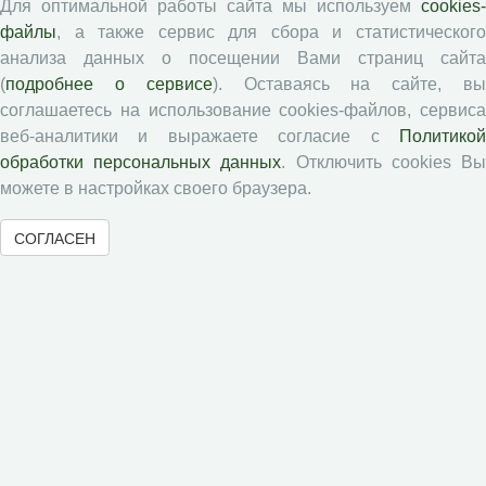
Для оптимальной работы сайта мы используем
cookies-
Статьи
файлы
, а также сервис для сбора и статистического
Подборка статей
анализа данных о посещении Вами страниц сайта
(
подробнее о сервисе
). Оставаясь на сайте, в
Авторам
соглашаетесь на использование cookies-файлов, сервиса
веб-аналитики и выражаете согласие с
Политикой
Правила для авторов
обработки персональных данных
. Отключить cookies В
можете в настройках своего браузера.
Типовой лицензионный договор
Публикационная этика
СОГЛАСЕН
Согласие на обработку персональных данных
Авторские права
Рецензентам
Памятка рецензенту
Положение о рецензировании
Форма рецензии