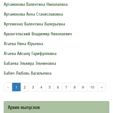
Артамонова Валентина Николаевна
Артамонова Анна Станиславовна
Артеменко Валентина Валерьевна
Архангельский Владимир Николаевич
Атаева Нина Юрьевна
Атаева Айсылу Гарифулловна
Бабаева Эльвира Эльчиновна
Бабич Любовь Васильевна
«
1
2
3
4
5
6
7
8
9
10
»
Архив выпусков