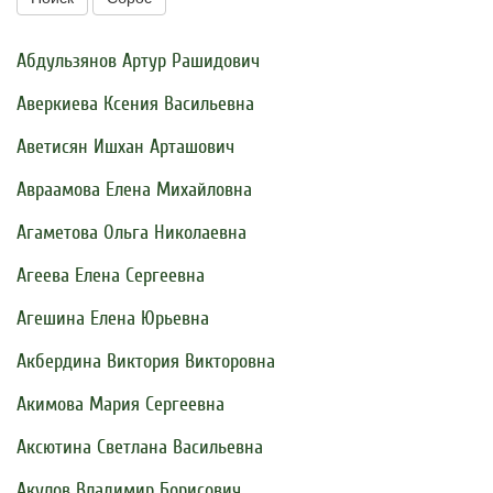
Абдульзянов Артур Рашидович
Аверкиева Ксения Васильевна
Аветисян Ишхан Арташович
Авраамова Елена Михайловна
Агаметова Ольга Николаевна
Агеева Елена Сергеевна
Агешина Елена Юрьевна
Акбердина Виктория Викторовна
Акимова Мария Сергеевна
Аксютина Светлана Васильевна
Акулов Владимир Борисович