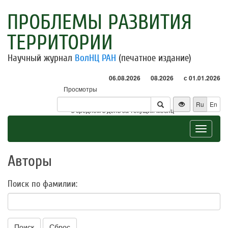
ПРОБЛЕМЫ РАЗВИТИЯ
ТЕРРИТОРИИ
Научный журнал
ВолНЦ РАН
(печатное издание)
06.08.2026
08.2026
с 01.01.2026
Просмотры
Посетители
Ru
En
* - в среднем в день за текущий месяц
Toggle
navigat
Авторы
Поиск по фамилии:
Поиск
Сброс