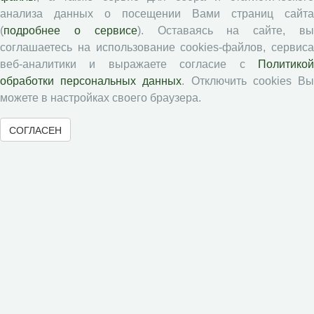
анализа данных о посещении Вами страниц сайта
(
подробнее о сервисе
). Оставаясь на сайте, в
Памятка рецензенту
соглашаетесь на использование cookies-файлов, сервиса
Положение о рецензировании
веб-аналитики и выражаете согласие с
Политикой
Форма рецензии
обработки персональных данных
. Отключить cookies В
можете в настройках своего браузера.
Журналы ВолНЦ РАН
СОГЛАСЕН
Экономические и социальные перемены
Проблемы развития территории
Вопросы территориального развития
Социальное пространство
Юный экономист
АгроЗооТехника