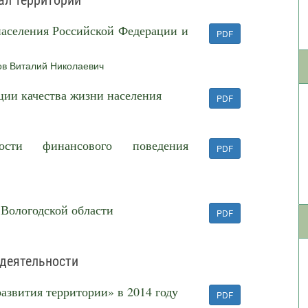
ал территорий
населения Российской Федерации и
PDF
ов Виталий Николаевич
ции качества жизни населения
PDF
нности финансового поведения
PDF
 Вологодской области
PDF
 деятельности
азвития территории» в 2014 году
PDF