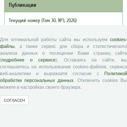
Публикации
Текущий номер (Том 30, №3, 2026)
Архив
Рубрики
Для оптимальной работы сайта мы используем
cookies-
Авторы
файлы
, а также сервис для сбора и статистического
Статьи
анализа данных о посещении Вами страниц сайта
(
подробнее о сервисе
). Оставаясь на сайте, в
Подборка статей
соглашаетесь на использование cookies-файлов, сервиса
веб-аналитики и выражаете согласие с
Политикой
Авторам
обработки персональных данных
. Отключить cookies В
можете в настройках своего браузера.
Правила для авторов
СОГЛАСЕН
Типовой лицензионный договор
Публикационная этика
Согласие на обработку персональных данных
Авторские права