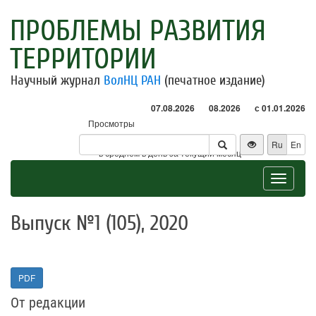
ПРОБЛЕМЫ РАЗВИТИЯ
ТЕРРИТОРИИ
Научный журнал
ВолНЦ РАН
(печатное издание)
07.08.2026
08.2026
с 01.01.2026
Просмотры
Посетители
Ru
En
* - в среднем в день за текущий месяц
Toggle
navigat
Выпуск №1 (105), 2020
PDF
От редакции