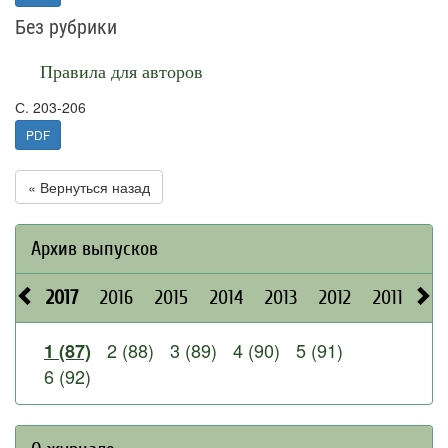
Без рубрики
Правила для авторов
С. 203-206
PDF
« Вернуться назад
Архив выпусков
2017
2016
2015
2014
2013
2012
2011
20
2 (88)
3 (89)
4 (90)
5 (91)
1 (87)
6 (92)