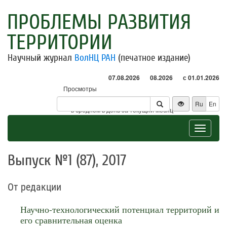
ПРОБЛЕМЫ РАЗВИТИЯ
ТЕРРИТОРИИ
Научный журнал
ВолНЦ РАН
(печатное издание)
07.08.2026
08.2026
с 01.01.2026
Просмотры
Посетители
Ru
En
* - в среднем в день за текущий месяц
Toggle
navigat
Выпуск №1 (87), 2017
От редакции
Научно-технологический потенциал территорий и
его сравнительная оценка