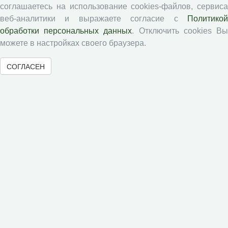
Авторы
соглашаетесь на использование cookies-файлов, сервиса
Статьи
веб-аналитики и выражаете согласие с
Политикой
обработки персональных данных
. Отключить cookies В
Подборка статей
можете в настройках своего браузера.
Авторам
СОГЛАСЕН
Правила для авторов
Типовой лицензионный договор
Публикационная этика
Согласие на обработку персональных данных
Авторские права
Рецензентам
Памятка рецензенту
Положение о рецензировании