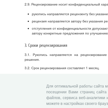
2.9. Рецензирование носит конфиденциальный хара
рукопись направляется рецензенту без указани
рецензия направляется автору без указания ре
отступления от конфиденциальности допускают
автору конкретные предложения по улучшению 
3. Сроки рецензирования
3.1. Рукопись направляется на рецензировани
решения.
3.2. Срок рецензирования составляет 1 месяц.
3.3. В случае необходимости дополнительного вр
может быть увеличен.
Для оптимальной работы сайта 
4. Состав рецензентов
посещении Вами страниц сайта 
файлов, сервиса веб-аналитики 
4.1. В качестве рецензентов выступают члены 
можете в настройках своего брауз
привлекаются доктора или кандидаты наук, научная