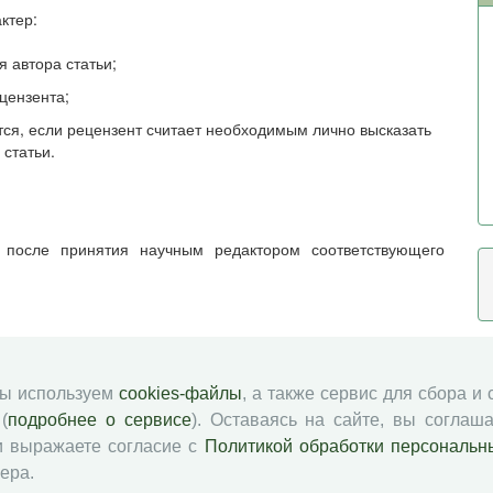
ктер:
я автора статьи;
цензента;
ся, если рецензент считает необходимым лично высказать
статьи.
е после принятия научным редактором соответствующего
емени на рецензирование по просьбе рецензента этот срок
мы используем
cookies-файлы
, а также сервис для сбора и
(
подробнее о сервисе
). Оставаясь на сайте, вы соглаша
и выражаете согласие с
Политикой обработки персональн
редакционного совета и редакционной коллегии журнала,
ера.
 специализация которых соответствует тематике рукописи. К