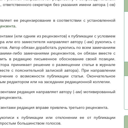
 ответственного секретаря без указания имени автора (-ов)
твляет ее рецензирование в соответствии с установленной
цензента
.
ентами (или одним из рецензентов) к публикации с условием
ра или его заместителя направляет автору (-ам) рукопись с
тов. Автор обязан доработать рукопись по всем замечаниям
какими-либо замечаниями рецензентов, он обязан вместе с
вить в редакцию письменное обоснование своей позиции.
актора принимает решение о размещении статьи в журнале
есте с пояснительной запиской автора). При направлении
ючение о возможности публикации статьи. Окончательное
ым редактором или на заседании редакционной коллегии.
ензентами редакция направляет автору (-ам) мотивированный
рецензента.
нзентами редакция вправе привлечь третьего рецензента.
укописи к публикации или отклонении ее от публикации
 простым большинством голосов.