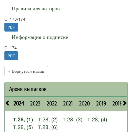
Правила для авторов
С. 173-174
PDF
Информация о подписке
С. 174
PDF
« Вернуться назад
Архив выпусков
2024
2023
2022
2021
2020
2019
2018
2
Т.28, (2)
Т.28, (3)
Т.28, (4)
Т.28, (1)
Т.28, (5)
Т.28, (6)