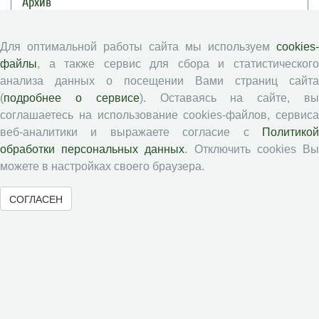
Архив
Рубрики
Авторы
Для оптимальной работы сайта мы используем
cookies-
Статьи
файлы
, а также сервис для сбора и статистического
анализа данных о посещении Вами страниц сайта
Подборка статей
(
подробнее о сервисе
). Оставаясь на сайте, в
соглашаетесь на использование cookies-файлов, сервиса
Авторам
веб-аналитики и выражаете согласие с
Политикой
обработки персональных данных
. Отключить cookies В
Правила для авторов
можете в настройках своего браузера.
Типовой лицензионный договор
СОГЛАСЕН
Публикационная этика
Согласие на обработку персональных данных
Авторские права
Рецензентам