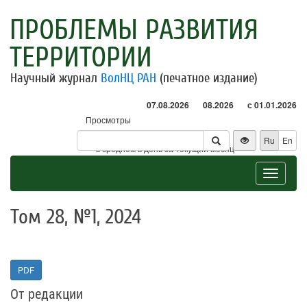
ПРОБЛЕМЫ РАЗВИТИЯ
ТЕРРИТОРИИ
Научный журнал
ВолНЦ РАН
(печатное издание)
07.08.2026
08.2026
с 01.01.2026
Просмотры
Посетители
Ru
En
* - в среднем в день за текущий месяц
Toggle
navigat
Том 28, №1, 2024
PDF
От редакции