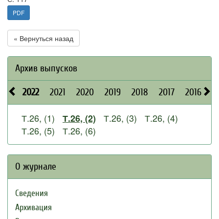
PDF
« Вернуться назад
Архив выпусков
2022
2021
2020
2019
2018
2017
2016
2
Т.26, (1)
Т.26, (3)
Т.26, (4)
Т.26, (2)
Т.26, (5)
Т.26, (6)
О журнале
Сведения
Архивация