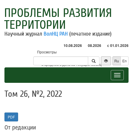
ПРОБЛЕМЫ РАЗВИТИЯ
ТЕРРИТОРИИ
Научный журнал
ВолНЦ РАН
(печатное издание)
10.08.2026
08.2026
с 01.01.2026
Просмотры
Посетители
Ru
En
* - в среднем в день за текущий месяц
Toggle
navigat
Том 26, №2, 2022
PDF
От редакции