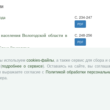
ии
ода
С. 234-247
PDF
населения Вологодской области в
С. 248-256
PDF
Елена Эдуардовна
мы используем
cookies-файлы
, а также сервис для сбора и
(
подробнее о сервисе
). Оставаясь на сайте, вы соглаша
С. 257-259
и выражаете согласие с
Политикой обработки персональн
PDF
ера.
ованных в 2023 году
С. 260-261
PDF