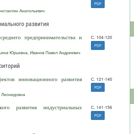
PDF
онстантин Анатольевич
риального развития
среднего предпринимательства и
С. 104-120
PDF
ьяна Юрьевна
,
Иванов Павел Андреевич
риторий
фектов инновационного развития
С. 121-140
PDF
я Леонидовна
ского развития индустриальных
С. 141-156
PDF