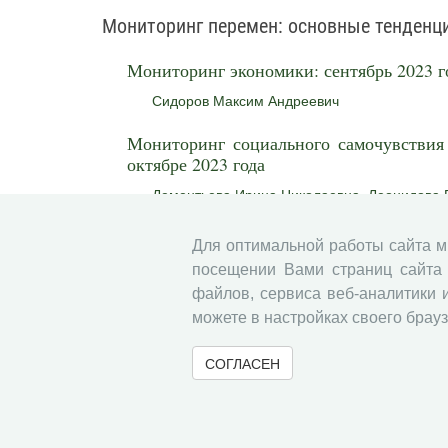
Мониторинг перемен: основные тенденц
Мониторинг экономики: сентябрь 2023 г
Сидоров Максим Андреевич
Мониторинг социального самочувствия 
октябре 2023 года
Дементьева Ирина Николаевна
,
Леонидова 
Хроника научной жизни
Для оптимальной работы сайта 
посещении Вами страниц сайта 
Новые издания ФГБУН ВолНЦ РАН
файлов, сервиса веб-аналитики 
можете в настройках своего брауз
Без рубрики
СОГЛАСЕН
Указатель статей и материалов, опублик