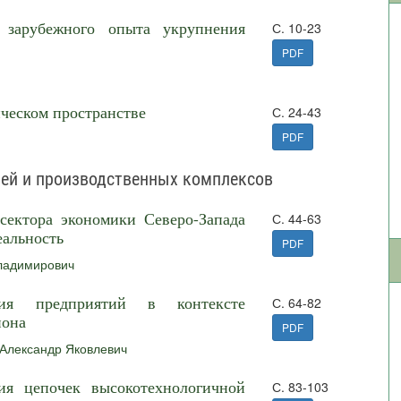
 зарубежного опыта укрупнения
С. 10-23
PDF
ческом пространстве
С. 24-43
PDF
лей и производственных комплексов
сектора экономики Северо-Запада
С. 44-63
еальность
PDF
Владимирович
твия предприятий в контексте
С. 64-82
иона
PDF
 Александр Яковлевич
ия цепочек высокотехнологичной
С. 83-103