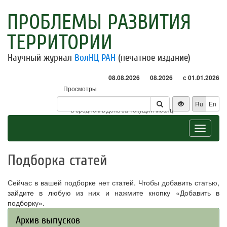
ПРОБЛЕМЫ РАЗВИТИЯ
ТЕРРИТОРИИ
Научный журнал
ВолНЦ РАН
(печатное издание)
08.08.2026
08.2026
с 01.01.2026
Просмотры
Посетители
Ru
En
* - в среднем в день за текущий месяц
Toggle
navigat
Подборка статей
Сейчас в вашей подборке нет статей. Чтобы добавить статью,
зайдите в любую из них и нажмите кнопку «Добавить в
подборку».
Архив выпусков