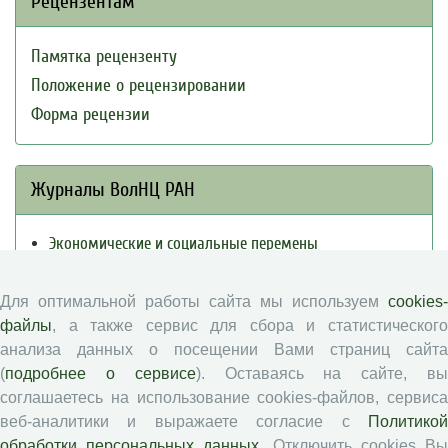
Рецензентам
Памятка рецензенту
Положение о рецензировании
Форма рецензии
Журналы ВолНЦ РАН
Экономические и социальные перемены
Проблемы развития территории
Вопросы территориального развития
Для оптимальной работы сайта мы используем
cookies-
файлы
, а также сервис для сбора и статистического
Социальное пространство
анализа данных о посещении Вами страниц сайта
Юный экономист
(
подробнее о сервисе
). Оставаясь на сайте, в
АгроЗооТехника
соглашаетесь на использование cookies-файлов, сервиса
веб-аналитики и выражаете согласие с
Политикой
обработки персональных данных
. Отключить cookies В