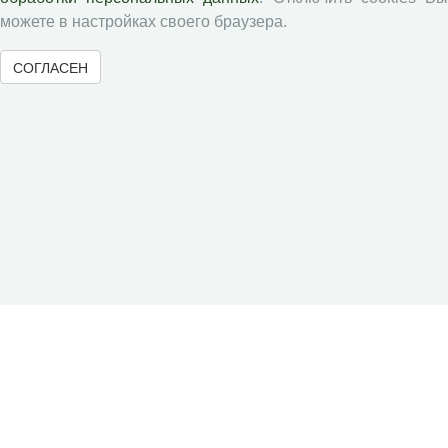
можете в настройках своего браузера.
СОГЛАСЕН
© 2000-2026 Вологодский научный центр Российской
академии наук
Контент доступен под лицензией
Creative Commons Attribution-
NonCommercial-NoDerivatives 4.0 International License
Метаданные издания можно просматривать, скачивать, копировать и
распространять без дополнительного разрешения