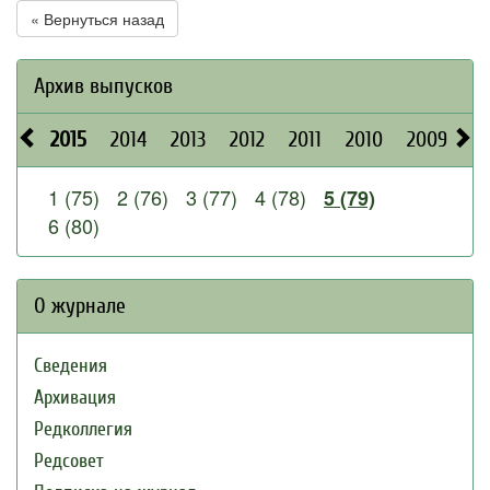
« Вернуться назад
Архив выпусков
2015
2014
2013
2012
2011
2010
2009
2
1 (75)
2 (76)
3 (77)
4 (78)
5 (79)
6 (80)
О журнале
Сведения
Архивация
Редколлегия
Редсовет