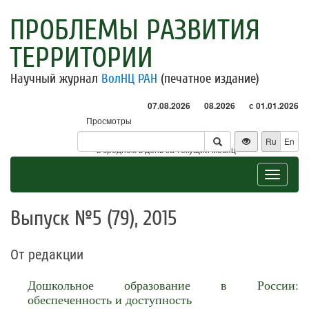
ПРОБЛЕМЫ РАЗВИТИЯ
ТЕРРИТОРИИ
Научный журнал
ВолНЦ РАН
(печатное издание)
07.08.2026
08.2026
с 01.01.2026
Просмотры
Посетители
Ru
En
* - в среднем в день за текущий месяц
Toggle
navigat
Выпуск №5 (79), 2015
От редакции
Дошкольное образование в России:
обеспеченность и доступность