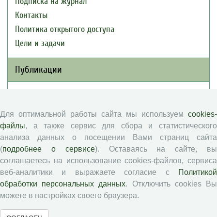
Подписка на журнал
Контакты
Политика открытого доступа
Цели и задачи
Публикации
Текущий номер (Том 30, №3, 2026)
Архив
Для оптимальной работы сайта мы используем
cookies-
Рубрики
файлы
, а также сервис для сбора и статистического
Авторы
анализа данных о посещении Вами страниц сайта
(
подробнее о сервисе
). Оставаясь на сайте, в
Статьи
соглашаетесь на использование cookies-файлов, сервиса
Подборка статей
веб-аналитики и выражаете согласие с
Политикой
обработки персональных данных
. Отключить cookies В
Авторам
можете в настройках своего браузера.