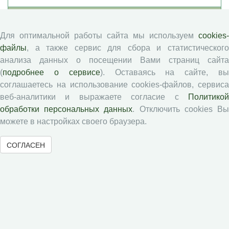
Авторам
Для оптимальной работы сайта мы используем
cookies-
Правила для авторов
файлы
, а также сервис для сбора и статистического
анализа данных о посещении Вами страниц сайта
Типовой лицензионный договор
(
подробнее о сервисе
). Оставаясь на сайте, в
Публикационная этика
соглашаетесь на использование cookies-файлов, сервиса
Согласие на обработку персональных данных
веб-аналитики и выражаете согласие с
Политикой
Авторские права
обработки персональных данных
. Отключить cookies В
можете в настройках своего браузера.
Рецензентам
СОГЛАСЕН
Памятка рецензенту
Положение о рецензировании
Форма рецензии