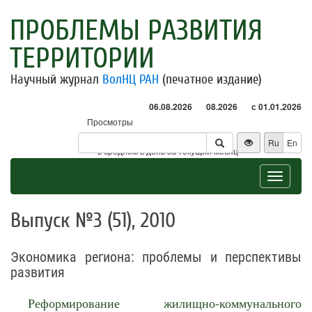
ПРОБЛЕМЫ РАЗВИТИЯ
ТЕРРИТОРИИ
Научный журнал
ВолНЦ РАН
(печатное издание)
06.08.2026
08.2026
с 01.01.2026
Просмотры
Посетители
Ru
En
* - в среднем в день за текущий месяц
Toggle
navigat
Выпуск №3 (51), 2010
Экономика региона: проблемы и перспективы
развития
Реформирование жилищно-коммунального