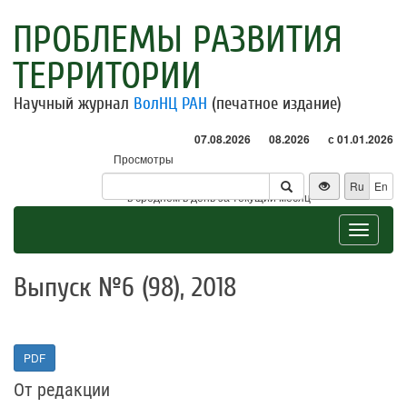
ПРОБЛЕМЫ РАЗВИТИЯ
ТЕРРИТОРИИ
Научный журнал
ВолНЦ РАН
(печатное издание)
07.08.2026
08.2026
с 01.01.2026
Просмотры
Посетители
Ru
En
* - в среднем в день за текущий месяц
Toggle
navigat
Выпуск №6 (98), 2018
PDF
От редакции