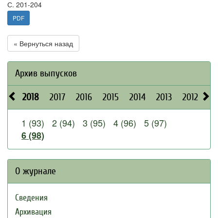
С. 201-204
PDF
« Вернуться назад
Архив выпусков
2018
2017
2016
2015
2014
2013
2012
20
1 (93)
2 (94)
3 (95)
4 (96)
5 (97)
6 (98)
О журнале
Сведения
Архивация