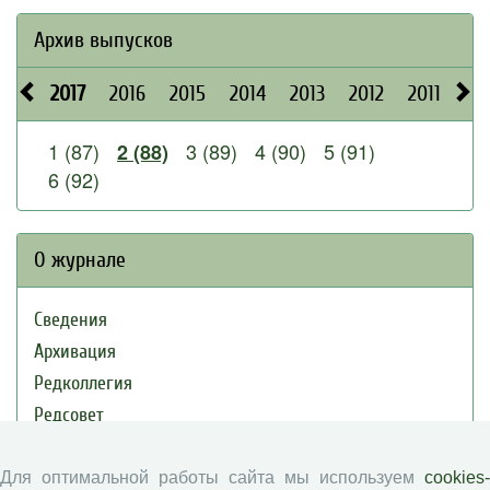
Архив выпусков
2017
2016
2015
2014
2013
2012
2011
20
1 (87)
3 (89)
4 (90)
5 (91)
2 (88)
6 (92)
О журнале
Сведения
Архивация
Редколлегия
Редсовет
Подписка на журнал
Контакты
Для оптимальной работы сайта мы используем
cookies-