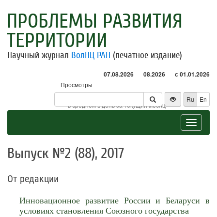
ПРОБЛЕМЫ РАЗВИТИЯ
ТЕРРИТОРИИ
Научный журнал
ВолНЦ РАН
(печатное издание)
07.08.2026
08.2026
с 01.01.2026
Просмотры
Посетители
Ru
En
* - в среднем в день за текущий месяц
Toggle
navigat
Выпуск №2 (88), 2017
От редакции
Инновационное развитие России и Беларуси в
условиях становления Союзного государства