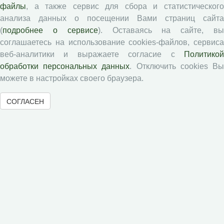
файлы
, а также сервис для сбора и статистического
Политика открытого доступа
анализа данных о посещении Вами страниц сайта
Цели и задачи
(
подробнее о сервисе
). Оставаясь на сайте, в
соглашаетесь на использование cookies-файлов, сервиса
Публикации
веб-аналитики и выражаете согласие с
Политикой
обработки персональных данных
. Отключить cookies В
Текущий номер (Том 30, №3, 2026)
можете в настройках своего браузера.
Архив
СОГЛАСЕН
Рубрики
Авторы
Статьи
Подборка статей
Авторам
Правила для авторов
Типовой лицензионный договор