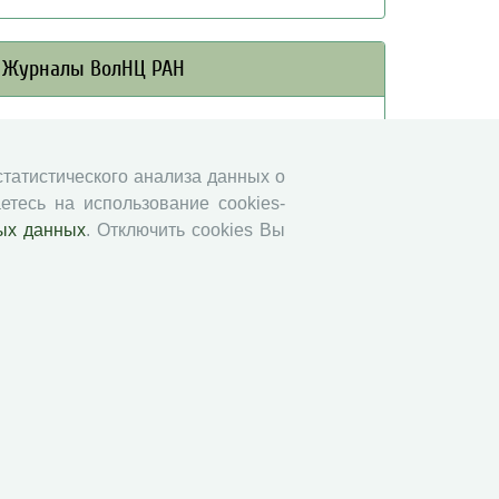
Журналы ВолНЦ РАН
Экономические и социальные перемены
Проблемы развития территории
 статистического анализа данных о
Вопросы территориального развития
етесь на использование cookies-
Социальное пространство
ых данных
. Отключить cookies Вы
Юный экономист
АгроЗооТехника