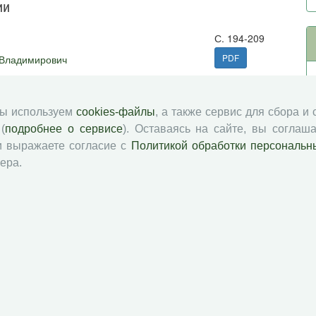
ии
С. 194-209
PDF
 Владимирович
мы используем
cookies-файлы
, а также сервис для сбора и
С. 210-211
(
подробнее о сервисе
). Оставаясь на сайте, вы соглаша
PDF
и выражаете согласие с
Политикой обработки персональн
ера.
С. 211
PDF
й академии наук