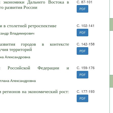
и экономики Дальнего Востока в
С. 87-101
го развития России
PDF
и в столетней ретроспективе
С. 102-141
PDF
сандр Владимирович
развития городов в контексте
С. 142-158
учия территорий
PDF
на Александровна
рий Российской Федерации и
С. 159-176
PDF
тлана Александровна
 регионов на экономический рост:
С. 177-193
PDF