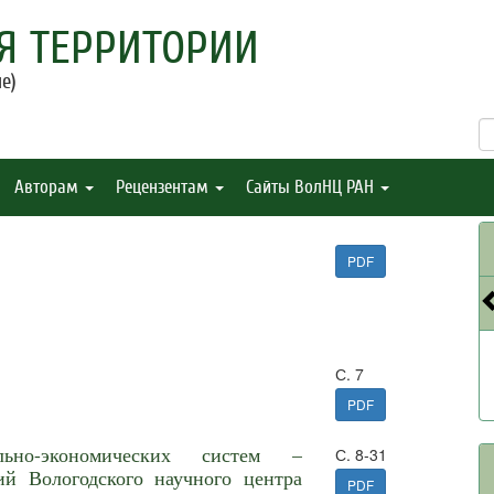
Я ТЕРРИТОРИИ
е)
Авторам
Рецензентам
Сайты ВолНЦ РАН
PDF
С. 7
PDF
льно-экономических систем –
С. 8-31
ий Вологодского научного центра
PDF