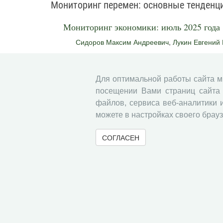
Мониторинг перемен: основные тенденц
Мониторинг экономики: июль 2025 года
Сидоров Максим Андреевич
,
Лукин Евгений
Без рубрики
Для оптимальной работы сайта 
Правила для авторов
посещении Вами страниц сайта 
файлов, сервиса веб-аналитики 
можете в настройках своего брауз
Информация о подписке
СОГЛАСЕН
« Вернуться назад
© 2000-2026 Вологодский научный центр Российско