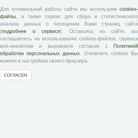
Экономические и социальные перемены
Для оптимальной работы сайта мы используем
cookies-
файлы
, а также сервис для сбора и статистического
Проблемы развития территории
анализа данных о посещении Вами страниц сайта
Вопросы территориального развития
(
подробнее о сервисе
). Оставаясь на сайте, в
Социальное пространство
соглашаетесь на использование cookies-файлов, сервиса
Юный экономист
веб-аналитики и выражаете согласие с
Политикой
АгроЗооТехника
обработки персональных данных
. Отключить cookies В
можете в настройках своего браузера.
СОГЛАСЕН
© 2000-2026 Вологодский научный центр Российской
академии наук
Контент доступен под лицензией
Creative Commons Attribution-
NonCommercial-NoDerivatives 4.0 International License
Метаданные издания можно просматривать, скачивать, копировать и
распространять без дополнительного разрешения