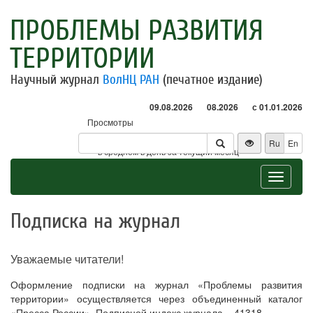
ПРОБЛЕМЫ РАЗВИТИЯ
ТЕРРИТОРИИ
Научный журнал
ВолНЦ РАН
(печатное издание)
09.08.2026
08.2026
с 01.01.2026
Просмотры
Посетители
Ru
En
* - в среднем в день за текущий месяц
Toggle
navigat
Подписка на журнал
Уважаемые читатели!
Оформление подписки на журнал «Проблемы развития
территории» осуществляется через объединенный каталог
«Пресса России». Подписной индекс журнала – 41318.