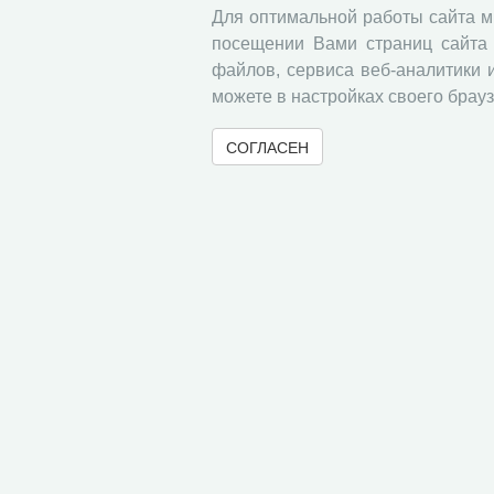
области в апреле 2013 года
Для оптимальной работы сайта 
посещении Вами страниц сайта 
Кожина Татьяна Павловна
файлов, сервиса веб-аналитики 
можете в настройках своего брауз
Хроника научной жизни
СОГЛАСЕН
КОНФЕРЕНЦИИ, ЗАСЕДАНИЯ, СЕМ
Поступления в библиотеку ВолНЦ РАН
Поступления в библиотеку ВолНЦ РАН
« Вернуться назад
© 2000-2026 Вологодский научный центр Российско
Контент доступен под лицензией
Creative Commons 
Метаданные издания можно просматривать, скачивать, копировать