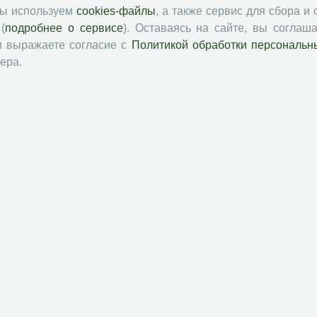
PDF
мы используем
cookies-файлы
, а также сервис для сбора и
(
подробнее о сервисе
). Оставаясь на сайте, вы соглаша
и выражаете согласие с
Политикой обработки персональн
ера.
ИНАРЫ
PDF
PDF
й академии наук
Attribution-NonCommercial-NoDerivatives 4.0 International License
 и распространять без дополнительного разрешения