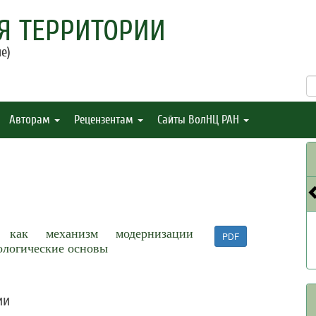
Я ТЕРРИТОРИИ
е)
Авторам
Рецензентам
Сайты ВолНЦ РАН
во как механизм модернизации
PDF
ологические основы
ии