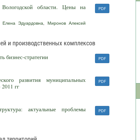
в Вологодской области. Цены на
PDF
 Елена Эдуардовна
,
Миронов Алексей
лей и производственных комплексов
ть бизнес-стратегии
PDF
еского развития муниципальных
PDF
 2011 гг
труктура: актуальные проблемы
PDF
ал территорий