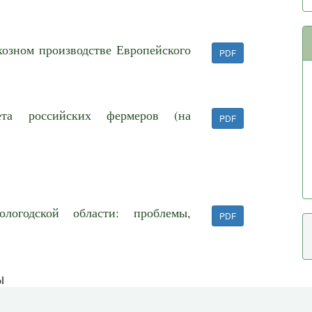
хозном производстве Европейского
PDF
тета российских фермеров (на
PDF
логодской области: проблемы,
PDF
ы
чувствия населения Вологодской