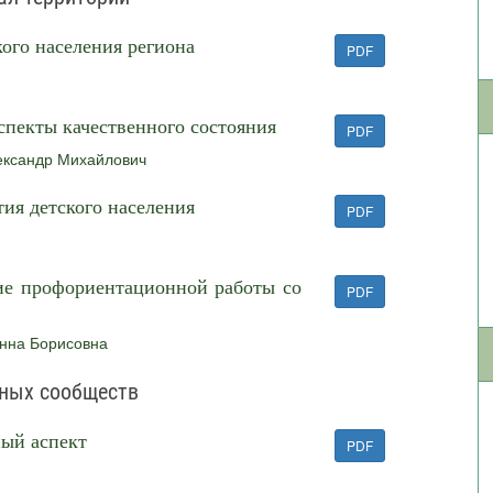
ого населения региона
PDF
спекты качественного состояния
PDF
ександр Михайлович
ия детского населения
PDF
ие профориентационной работы со
PDF
Анна Борисовна
ьных сообществ
ный аспект
PDF