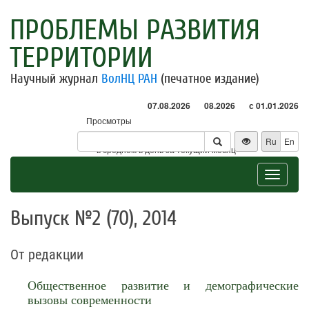
ПРОБЛЕМЫ РАЗВИТИЯ
ТЕРРИТОРИИ
Научный журнал
ВолНЦ РАН
(печатное издание)
07.08.2026
08.2026
с 01.01.2026
Просмотры
Посетители
Ru
En
* - в среднем в день за текущий месяц
Toggle
navigat
Выпуск №2 (70), 2014
От редакции
Общественное развитие и демографические
вызовы современности