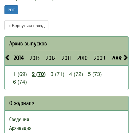
PDF
« Вернуться назад
Архив выпусков
2014
2013
2012
2011
2010
2009
2008
2
1 (69)
3 (71)
4 (72)
5 (73)
2 (70)
6 (74)
О журнале
Сведения
Архивация