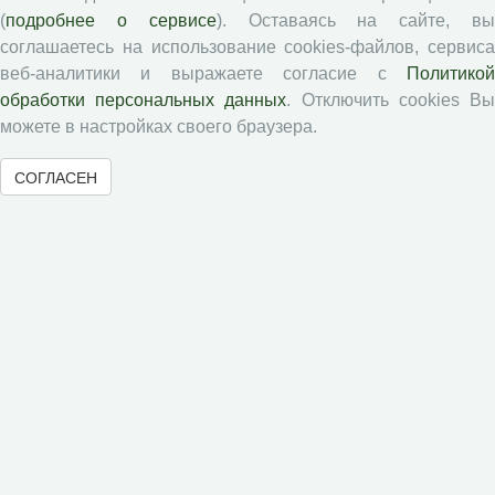
Авторам
(
подробнее о сервисе
). Оставаясь на сайте, в
соглашаетесь на использование cookies-файлов, сервиса
веб-аналитики и выражаете согласие с
Политикой
Правила для авторов
обработки персональных данных
. Отключить cookies В
Типовой лицензионный договор
можете в настройках своего браузера.
Публикационная этика
Согласие на обработку персональных данных
СОГЛАСЕН
Авторские права
Рецензентам
Памятка рецензенту
Положение о рецензировании
Форма рецензии
Журналы ВолНЦ РАН