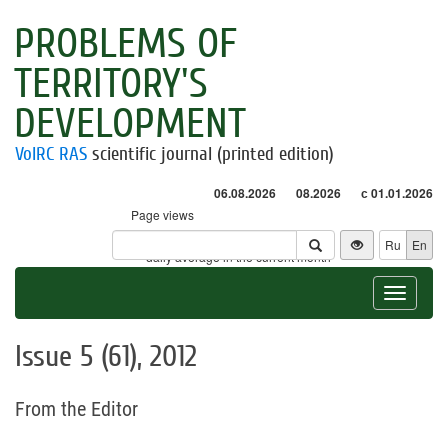
PROBLEMS OF
TERRITORY'S
DEVELOPMENT
VolRC RAS
scientific journal (printed edition)
06.08.2026
08.2026
с 01.01.2026
Page views
Visitors
Ru
En
* - daily average in the current month
Toggle
navigat
Issue 5 (61), 2012
From the Editor