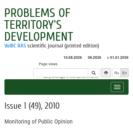
PROBLEMS OF
TERRITORY'S
DEVELOPMENT
VolRC RAS
scientific journal (printed edition)
10.08.2026
08.2026
с 01.01.2026
Page views
Visitors
Ru
En
* - daily average in the current month
Toggle
navigat
Issue 1 (49), 2010
Monitoring of Public Opinion