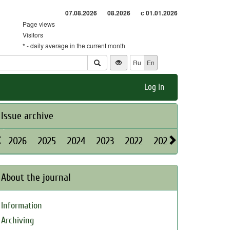
07.08.2026
08.2026
с 01.01.2026
Page views
Visitors
* - daily average in the current month
Ru
En
Log in
Issue archive
2026
2025
2024
2023
2022
2021
2020
2019
About the journal
Information
Archiving