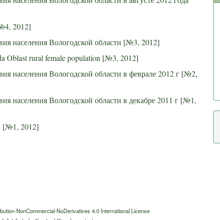
№4, 2012
]
вия населения Вологодской области
[
№3, 2012
]
a Oblast rural female population
[
№3, 2012
]
ия населения Вологодской области в феврале 2012 г
[
№2,
ия населения Вологодской области в декабре 2011 г
[
№1,
R
[
№1, 2012
]
bution-NonCommercial-NoDerivatives 4.0 International License