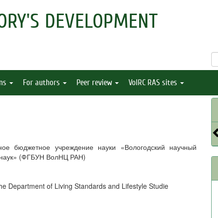
ORY'S DEVELOPMENT
ons
For authors
Peer review
VolRC RAS sites
ное бюджетное учреждение науки «Вологодский научный
 наук» (ФГБУН ВолНЦ РАН)
 the Department of Living Standards and Lifestyle Studie