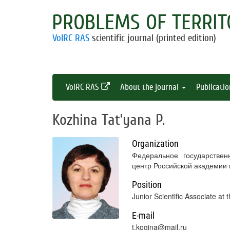
PROBLEMS OF TERRIT
VolRC RAS
scientific journal (printed edition)
VolRC RAS
About the journal
Publicati
Kozhina Tat’yana P.
Organization
Федеральное государствен
центр Российской академии
Position
Junior Scientific Associate at
E-mail
t.kogina@mail.ru