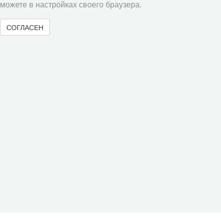
Социальное пространство
можете в настройках своего браузера.
Юный экономист
СОГЛАСЕН
АгроЗооТехника
© 2000-2026 Вологодский научный центр Российской
академии наук
Контент доступен под лицензией
Creative Commons Attribution-
NonCommercial-NoDerivatives 4.0 International License
Метаданные издания можно просматривать, скачивать, копировать и
распространять без дополнительного разрешения