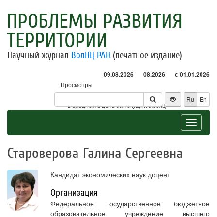
ПРОБЛЕМЫ РАЗВИТИЯ
ТЕРРИТОРИИ
Научный журнал
ВолНЦ РАН
(печатное издание)
09.08.2026
08.2026
с 01.01.2026
Просмотры
Посетители
Ru
En
* - в среднем в день за текущий месяц
Toggle
navigat
Староверова Галина Сергеевна
Кандидат экономических наук доцент
Организация
Федеральное государственное бюджетное
образовательное учреждение высшего