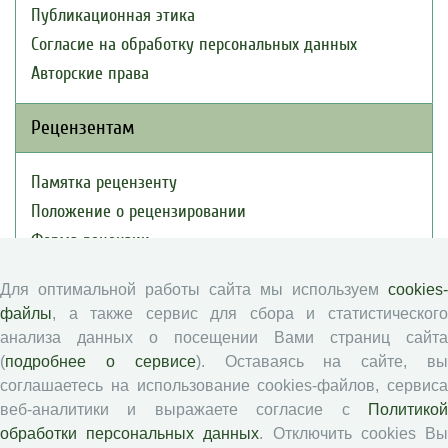
Публикационная этика
Согласие на обработку персональных данных
Авторские права
Рецензентам
Памятка рецензенту
Положение о рецензировании
Форма рецензии
Для оптимальной работы сайта мы используем
cookies-
Журналы ВолНЦ РАН
файлы
, а также сервис для сбора и статистического
анализа данных о посещении Вами страниц сайта
(
подробнее о сервисе
). Оставаясь на сайте, в
Экономические и социальные перемены
соглашаетесь на использование cookies-файлов, сервиса
Проблемы развития территории
веб-аналитики и выражаете согласие с
Политикой
Вопросы территориального развития
обработки персональных данных
. Отключить cookies В