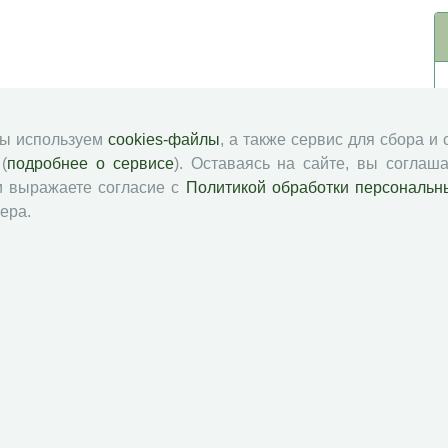
мы используем
cookies-файлы
, а также сервис для сбора и
(
подробнее о сервисе
). Оставаясь на сайте, вы соглаша
и выражаете согласие с
Политикой обработки персональн
ера.
й академии наук
Attribution-NonCommercial-NoDerivatives 4.0 International License