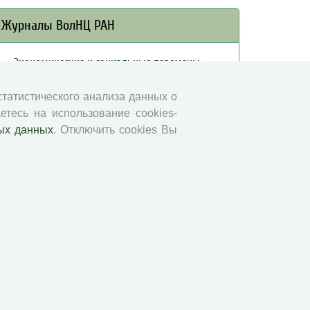
Журналы ВолНЦ РАН
Экономические и социальные перемены
Проблемы развития территории
 статистического анализа данных о
Вопросы территориального развития
етесь на использование cookies-
Социальное пространство
ых данных
. Отключить cookies Вы
Юный экономист
АгроЗооТехника