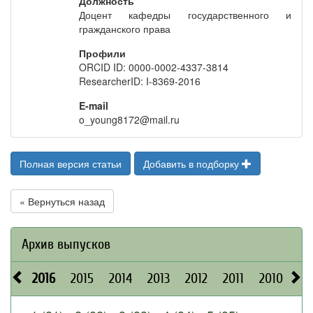
Должность
Доцент кафедры государственного и
гражданского права
Профили
ORCID ID: 0000-0002-4337-3814
ResearcherID: I-8369-2016
E-mail
o_young8172@mail.ru
Полная версия статьи
Добавить в подборку
« Вернуться назад
Архив выпусков
2016
2015
2014
2013
2012
2011
2010
20