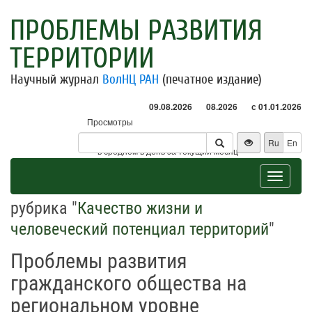
ПРОБЛЕМЫ РАЗВИТИЯ
ТЕРРИТОРИИ
Научный журнал
ВолНЦ РАН
(печатное издание)
09.08.2026
08.2026
с 01.01.2026
Просмотры
Посетители
Ru
En
* - в среднем в день за текущий месяц
Toggle
navigat
рубрика "
Качество жизни и
человеческий потенциал территорий
"
Проблемы развития
гражданского общества на
региональном уровне