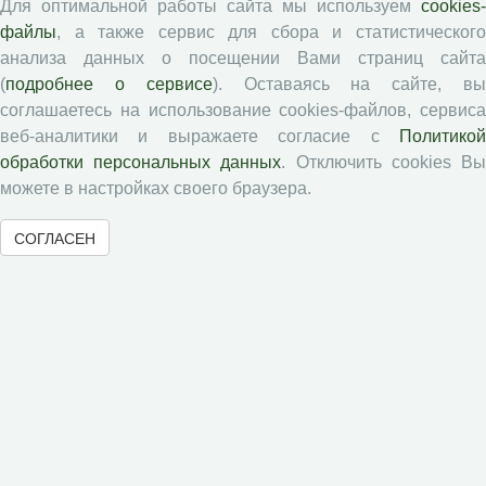
Для оптимальной работы сайта мы используем
cookies-
файлы
, а также сервис для сбора и статистического
Рецензентам
анализа данных о посещении Вами страниц сайта
(
подробнее о сервисе
). Оставаясь на сайте, в
Памятка рецензенту
соглашаетесь на использование cookies-файлов, сервиса
Положение о рецензировании
веб-аналитики и выражаете согласие с
Политикой
Форма рецензии
обработки персональных данных
. Отключить cookies В
можете в настройках своего браузера.
СОГЛАСЕН
Журналы ВолНЦ РАН
Экономические и социальные перемены
Проблемы развития территории
Вопросы территориального развития
Социальное пространство
Юный экономист
АгроЗооТехника