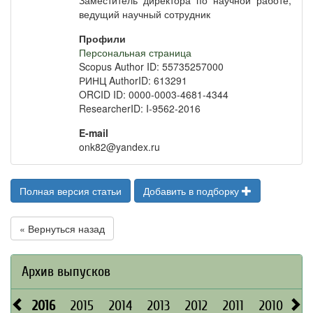
Заместитель директора по научной работе,
ведущий научный сотрудник
Профили
Персональная страница
Scopus Author ID: 55735257000
РИНЦ AuthorID: 613291
ORCID ID: 0000-0003-4681-4344
ResearcherID: I-9562-2016
E-mail
onk82@yandex.ru
Полная версия статьи
Добавить в подборку
« Вернуться назад
Архив выпусков
2016
2015
2014
2013
2012
2011
2010
20