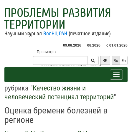
ПРОБЛЕМЫ РАЗВИТИЯ
ТЕРРИТОРИИ
Научный журнал
ВолНЦ РАН
(печатное издание)
09.08.2026
08.2026
с 01.01.2026
Просмотры
Посетители
Ru
En
* - в среднем в день за текущий месяц
Toggle
navigat
рубрика "
Качество жизни и
человеческий потенциал территорий
"
Оценка бремени болезней в
регионе