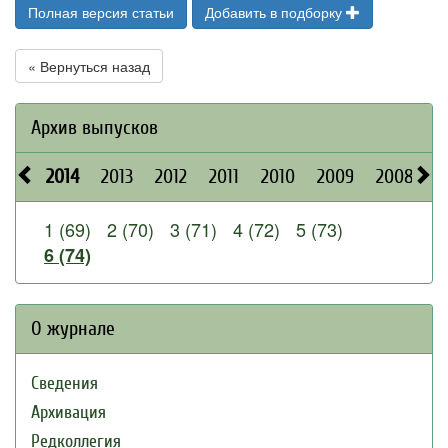
Полная версия статьи
Добавить в подборку
« Вернуться назад
Архив выпусков
2014
2013
2012
2011
2010
2009
2008
2
1 (69)
2 (70)
3 (71)
4 (72)
5 (73)
6 (74)
О журнале
Сведения
Архивация
Редколлегия