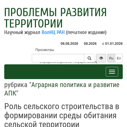
ПРОБЛЕМЫ РАЗВИТИЯ
ТЕРРИТОРИИ
Научный журнал
ВолНЦ РАН
(печатное издание)
06.08.2026
08.2026
с 01.01.2026
Просмотры
Посетители
Ru
En
* - в среднем в день за текущий месяц
Toggle
navigat
рубрика "
Аграрная политика и развитие
АПК
"
Роль сельского строительства в
формировании среды обитания
сельской территории