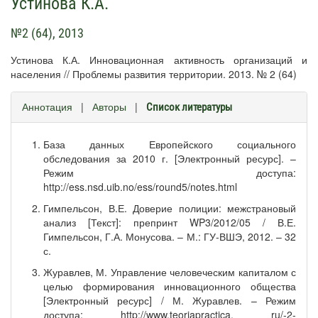
Устинова К.А.
№2 (64), 2013
Устинова К.А. Инновационная активность организаций и
населения // Проблемы развития территории. 2013. № 2 (64)
Аннотация
|
Авторы
|
Список литературы
База данных Европейского социального
обследования за 2010 г. [Электронный ресурс]. –
Режим доступа:
http://ess.nsd.uib.no/ess/round5/notes.html
Гимпельсон, В.Е. Доверие полиции: межстрановый
анализ [Текст]: препринт WP3/2012/05 / В.Е.
Гимпельсон, Г.А. Монусова. – М.: ГУ-ВШЭ, 2012. – 32
с.
Журавлев, М. Управление человеческим капиталом с
целью формирования инновационного общества
[Электронный ресурс] / М. Журавлев. – Режим
доступа: http://www.teoriapractica. ru/-2-