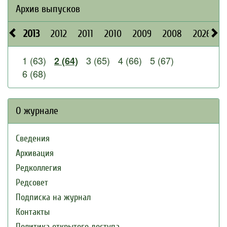
Архив выпусков
2013
2012
2011
2010
2009
2008
2026
2
1 (63)
3 (65)
4 (66)
5 (67)
2 (64)
6 (68)
О журнале
Сведения
Архивация
Редколлегия
Редсовет
Подписка на журнал
Контакты
Политика открытого доступа