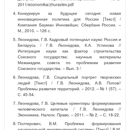
2011/economika/zhuravlev.pdf
Конкурируя за будущее сегодня: новая
инновационная политика для России [Текст] /
Компания Бауман Инновейшн; Сбербанк России. –
М., 2010. – 126 с.
Леонидова, Г.В. Кадровый потенциал науки: Россия и
Беларусь / Г.В. Леонидова, К.А. Устинова //
Интеграция науки как фактор строительства
Союзного государства: научные материалы
Межакадем. совета по проблемам развития
Союзного государства. – Вып. 3 /
Леонидова, Г.В. Социальный портрет творческих
людей [Текст] / Г.В. Леонидова, А.В. Попов//
Проблемы развития территорий. – 2012. – № 1 (57). –
С. 45-54.
Леонидова, Г.В. Целевые ориентиры формирования
человеческого капитала / Г.В. Леонидова //
Экономика. Налоги. Право. – 2011. – № 2. – С. 18-22.
Полтерович, В.М. Проблема формирования
национальной инновационной системы [Текст] / В.М.