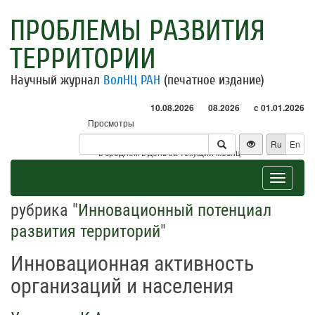
ПРОБЛЕМЫ РАЗВИТИЯ
ТЕРРИТОРИИ
Научный журнал
ВолНЦ РАН
(печатное издание)
10.08.2026
08.2026
с 01.01.2026
Просмотры
Посетители
Ru
En
* - в среднем в день за текущий месяц
Toggle
navigat
рубрика "
Инновационный потенциал
развития территорий
"
Инновационная активность
организаций и населения