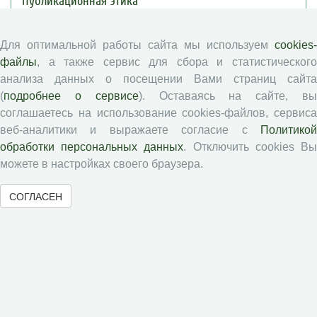
Публикационная этика
Согласие на обработку персональных данных
Авторские права
Для оптимальной работы сайта мы используем
cookies-
файлы
, а также сервис для сбора и статистического
Рецензентам
анализа данных о посещении Вами страниц сайта
(
подробнее о сервисе
). Оставаясь на сайте, в
соглашаетесь на использование cookies-файлов, сервиса
Памятка рецензенту
веб-аналитики и выражаете согласие с
Политикой
Положение о рецензировании
обработки персональных данных
. Отключить cookies В
Форма рецензии
можете в настройках своего браузера.
СОГЛАСЕН
Журналы ВолНЦ РАН
Экономические и социальные перемены
Проблемы развития территории
Вопросы территориального развития
Социальное пространство