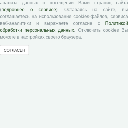
анализа данных о посещении Вами страниц сайта
(
подробнее о сервисе
). Оставаясь на сайте, в
Авторам
соглашаетесь на использование cookies-файлов, сервиса
веб-аналитики и выражаете согласие с
Политикой
Правила для авторов
обработки персональных данных
. Отключить cookies В
Типовой лицензионный договор
можете в настройках своего браузера.
Публикационная этика
СОГЛАСЕН
Согласие на обработку персональных данных
Авторские права
Рецензентам
Памятка рецензенту
Положение о рецензировании
Форма рецензии