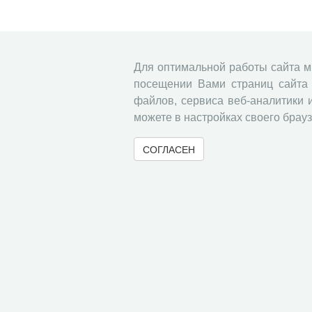
Для оптимальной работы сайта 
посещении Вами страниц сайта 
файлов, сервиса веб-аналитики 
можете в настройках своего брауз
СОГЛАСЕН
© 2000-2026 Вологодский научный центр Российско
Контент доступен под лицензией
Creative Commons 
Метаданные издания можно просматривать, скачивать, копировать