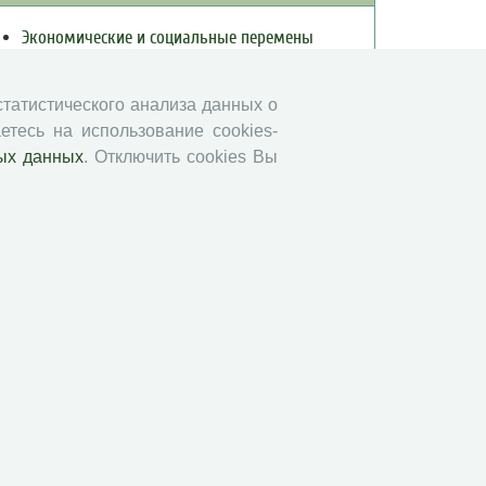
Экономические и социальные перемены
Проблемы развития территории
Вопросы территориального развития
 статистического анализа данных о
Социальное пространство
етесь на использование cookies-
ых данных
. Отключить cookies Вы
Юный экономист
АгроЗооТехника