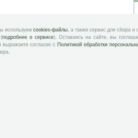
мы используем
cookies-файлы
, а также сервис для сбора и
(
подробнее о сервисе
). Оставаясь на сайте, вы соглаша
и выражаете согласие с
Политикой обработки персональн
ера.
й академии наук
Attribution-NonCommercial-NoDerivatives 4.0 International License
 и распространять без дополнительного разрешения