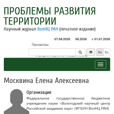
ПРОБЛЕМЫ РАЗВИТИЯ
ТЕРРИТОРИИ
Научный журнал
ВолНЦ РАН
(печатное издание)
07.08.2026
08.2026
с 01.01.2026
Просмотры
Посетители
Ru
En
* - в среднем в день за текущий месяц
Toggle
navigat
Москвина Елена Алексеевна
Организация
Федеральное государственное бюджетное
учреждение науки «Вологодский научный центр
Российской академии наук» (ФГБУН ВолНЦ РАН)