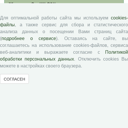
Журналы ВолНЦ РАН
Для оптимальной работы сайта мы используем
cookies-
Экономические и социальные перемены
файлы
, а также сервис для сбора и статистического
Проблемы развития территории
анализа данных о посещении Вами страниц сайта
Вопросы территориального развития
(
подробнее о сервисе
). Оставаясь на сайте, в
Социальное пространство
соглашаетесь на использование cookies-файлов, сервиса
Юный экономист
веб-аналитики и выражаете согласие с
Политикой
обработки персональных данных
. Отключить cookies В
АгроЗооТехника
можете в настройках своего браузера.
СОГЛАСЕН
© 2000-2026 Вологодский научный центр Российской
академии наук
Контент доступен под лицензией
Creative Commons Attribution-