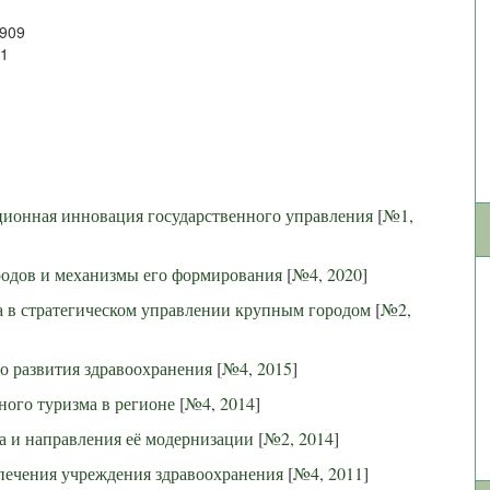
1909
21
ционная инновация государственного управления
[
№1,
ородов и механизмы его формирования
[
№4, 2020
]
а в стратегическом управлении крупным городом
[
№2,
 развития здравоохранения
[
№4, 2015
]
ного туризма в регионе
[
№4, 2014
]
а и направления её модернизации
[
№2, 2014
]
печения учреждения здравоохранения
[
№4, 2011
]