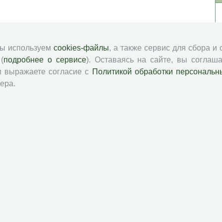
мы используем
cookies-файлы
, а также сервис для сбора и
(
подробнее о сервисе
). Оставаясь на сайте, вы соглаша
и выражаете согласие с
Политикой обработки персональн
ера.
й академии наук
Attribution-NonCommercial-NoDerivatives 4.0 International License
 и распространять без дополнительного разрешения