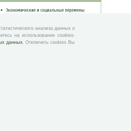
Экономические и социальные перемены
Проблемы развития территории
Вопросы территориального развития
 статистического анализа данных о
Социальное пространство
етесь на использование cookies-
ых данных
. Отключить cookies Вы
Юный экономист
АгроЗооТехника