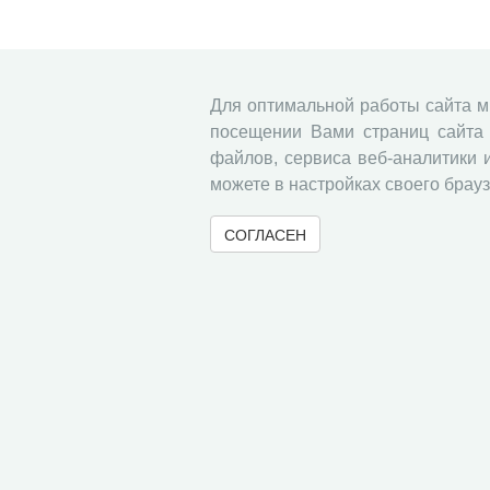
Для оптимальной работы сайта 
посещении Вами страниц сайта 
файлов, сервиса веб-аналитики 
можете в настройках своего брауз
СОГЛАСЕН
© 2000-2026 Вологодский научный центр Российско
Контент доступен под лицензией
Creative Commons 
Метаданные издания можно просматривать, скачивать, копировать