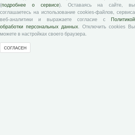
Журналы ВолНЦ РАН
(
подробнее о сервисе
). Оставаясь на сайте, в
соглашаетесь на использование cookies-файлов, сервиса
Экономические и социальные перемены
веб-аналитики и выражаете согласие с
Политикой
Проблемы развития территории
обработки персональных данных
. Отключить cookies В
Вопросы территориального развития
можете в настройках своего браузера.
Социальное пространство
СОГЛАСЕН
Юный экономист
АгроЗооТехника
© 2000-2026 Вологодский научный центр Российской
академии наук
Контент доступен под лицензией
Creative Commons Attribution-
NonCommercial-NoDerivatives 4.0 International License