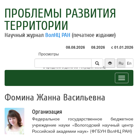
ПРОБЛЕМЫ РАЗВИТИЯ
ТЕРРИТОРИИ
Научный журнал
ВолНЦ РАН
(печатное издание)
08.08.2026
08.2026
с 01.01.2026
Просмотры
Посетители
Ru
En
* - в среднем в день за текущий месяц
Toggle
navigat
Фомина Жанна Васильевна
Организация
Федеральное государственное бюджетное
учреждение науки «Вологодский научный центр
Российской академии наук» (ФГБУН ВолНЦ РАН)