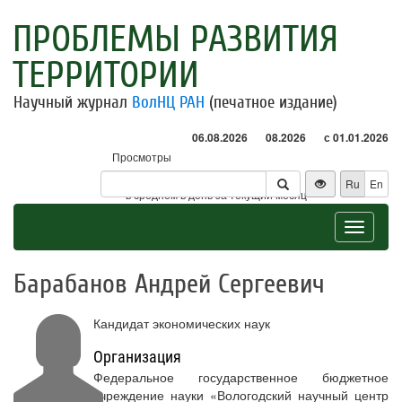
ПРОБЛЕМЫ РАЗВИТИЯ
ТЕРРИТОРИИ
Научный журнал
ВолНЦ РАН
(печатное издание)
06.08.2026
08.2026
с 01.01.2026
Просмотры
Посетители
Ru
En
* - в среднем в день за текущий месяц
Toggle
navigat
Барабанов Андрей Сергеевич
Кандидат экономических наук
Организация
Федеральное государственное бюджетное
учреждение науки «Вологодский научный центр