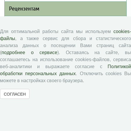
Рецензентам
Памятка рецензенту
Для оптимальной работы сайта мы используем
cookies-
Положение о рецензировании
файлы
, а также сервис для сбора и статистического
Форма рецензии
анализа данных о посещении Вами страниц сайта
(
подробнее о сервисе
). Оставаясь на сайте, в
соглашаетесь на использование cookies-файлов, сервиса
Журналы ВолНЦ РАН
веб-аналитики и выражаете согласие с
Политикой
обработки персональных данных
. Отключить cookies В
Экономические и социальные перемены
можете в настройках своего браузера.
Проблемы развития территории
СОГЛАСЕН
Вопросы территориального развития
Социальное пространство
Юный экономист
АгроЗооТехника