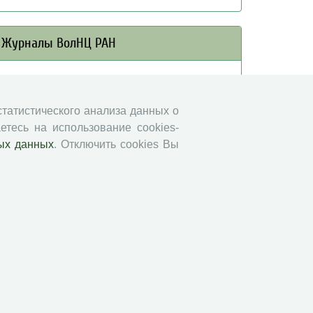
Журналы ВолНЦ РАН
Экономические и социальные перемены
Проблемы развития территории
 статистического анализа данных о
Вопросы территориального развития
етесь на использование cookies-
Социальное пространство
ых данных
. Отключить cookies Вы
Юный экономист
АгроЗооТехника