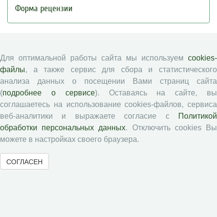
Форма рецензии
Журналы ВолНЦ РАН
Для оптимальной работы сайта мы используем
cookies-
файлы
, а также сервис для сбора и статистического
Экономические и социальные перемены
анализа данных о посещении Вами страниц сайта
Проблемы развития территории
(
подробнее о сервисе
). Оставаясь на сайте, в
Вопросы территориального развития
соглашаетесь на использование cookies-файлов, сервиса
Социальное пространство
веб-аналитики и выражаете согласие с
Политикой
Юный экономист
обработки персональных данных
. Отключить cookies В
АгроЗооТехника
можете в настройках своего браузера.
СОГЛАСЕН