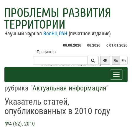
ПРОБЛЕМЫ РАЗВИТИЯ
ТЕРРИТОРИИ
Научный журнал
ВолНЦ РАН
(печатное издание)
08.08.2026
08.2026
с 01.01.2026
Просмотры
Посетители
Ru
En
* - в среднем в день за текущий месяц
Toggle
navigat
рубрика "
Актуальная информация
"
Указатель статей,
опубликованных в 2010 году
№4 (52), 2010