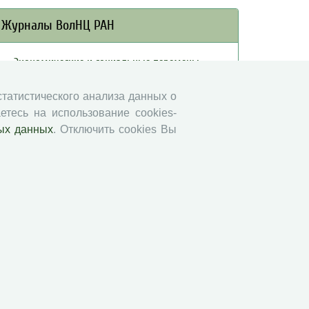
Журналы ВолНЦ РАН
Экономические и социальные перемены
Проблемы развития территории
 статистического анализа данных о
Вопросы территориального развития
етесь на использование cookies-
Социальное пространство
ых данных
. Отключить cookies Вы
Юный экономист
АгроЗооТехника