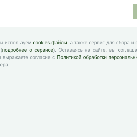
мы используем
cookies-файлы
, а также сервис для сбора и
(
подробнее о сервисе
). Оставаясь на сайте, вы соглаша
и выражаете согласие с
Политикой обработки персональн
ера.
й академии наук
Attribution-NonCommercial-NoDerivatives 4.0 International License