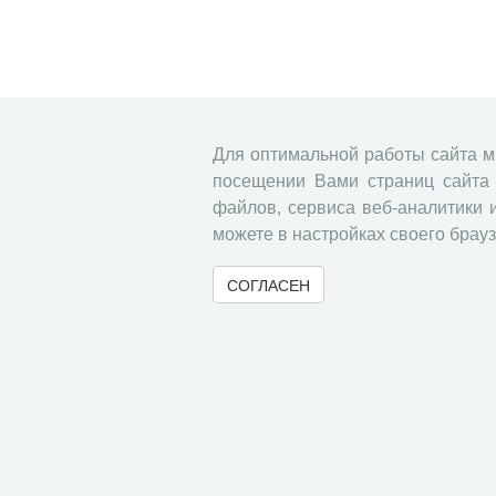
Для оптимальной работы сайта 
посещении Вами страниц сайта 
файлов, сервиса веб-аналитики 
можете в настройках своего брауз
СОГЛАСЕН
© 2000-2026 Вологодский научный центр Российско
Контент доступен под лицензией
Creative Commons 