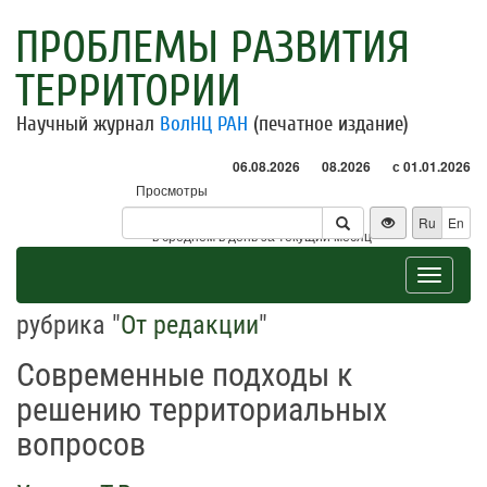
ПРОБЛЕМЫ РАЗВИТИЯ
ТЕРРИТОРИИ
Научный журнал
ВолНЦ РАН
(печатное издание)
06.08.2026
08.2026
с 01.01.2026
Просмотры
Посетители
Ru
En
* - в среднем в день за текущий месяц
Toggle
navigat
рубрика "
От редакции
"
Современные подходы к
решению территориальных
вопросов