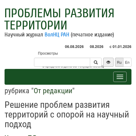
ПРОБЛЕМЫ РАЗВИТИЯ
ТЕРРИТОРИИ
Научный журнал
ВолНЦ РАН
(печатное издание)
06.08.2026
08.2026
с 01.01.2026
Просмотры
Посетители
Ru
En
* - в среднем в день за текущий месяц
Toggle
navigat
рубрика "
От редакции
"
Решение проблем развития
территорий с опорой на научный
подход