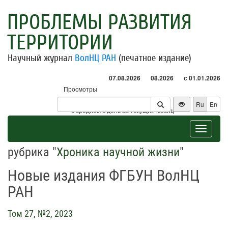
ПРОБЛЕМЫ РАЗВИТИЯ
ТЕРРИТОРИИ
Научный журнал
ВолНЦ РАН
(печатное издание)
07.08.2026
08.2026
с 01.01.2026
Просмотры
Посетители
Ru
En
* - в среднем в день за текущий месяц
Toggle
navigat
рубрика "
Хроника научной жизни
"
Новые издания ФГБУН ВолНЦ
РАН
Том 27, №2, 2023