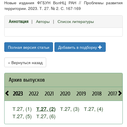
Новые издания ФГБУН ВолНЦ РАН // Проблемы развития
территории. 2023. Т. 27. № 2. С. 167-169
|
Авторы
|
Список литературы
Аннотация
Полная версия статьи
Добавить в подборку
« Вернуться назад
Архив выпусков
2023
2022
2021
2020
2019
2018
2017
2
Т.27, (1)
Т.27, (3)
Т.27, (4)
Т.27, (2)
Т.27, (5)
Т.27, (6)