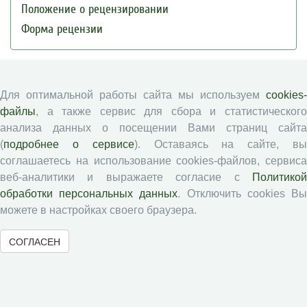
Положение о рецензировании
Форма рецензии
Журналы ВолНЦ РАН
Для оптимальной работы сайта мы используем
cookies-
файлы
, а также сервис для сбора и статистического
Экономические и социальные перемены
анализа данных о посещении Вами страниц сайта
Проблемы развития территории
(
подробнее о сервисе
). Оставаясь на сайте, в
Вопросы территориального развития
соглашаетесь на использование cookies-файлов, сервиса
Социальное пространство
веб-аналитики и выражаете согласие с
Политикой
Юный экономист
обработки персональных данных
. Отключить cookies В
можете в настройках своего браузера.
АгроЗооТехника
СОГЛАСЕН