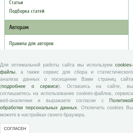
Статьи
Подборка статей
Авторам
Правила для авторов
Типовой лицензионный договор
Публикационная этика
Для оптимальной работы сайта мы используем
cookies-
Согласие на обработку персональных данных
файлы
, а также сервис для сбора и статистического
Авторские права
анализа данных о посещении Вами страниц сайта
(
подробнее о сервисе
). Оставаясь на сайте, в
Рецензентам
соглашаетесь на использование cookies-файлов, сервиса
веб-аналитики и выражаете согласие с
Политикой
обработки персональных данных
. Отключить cookies В
Памятка рецензенту
можете в настройках своего браузера.
Положение о рецензировании
Форма рецензии
СОГЛАСЕН