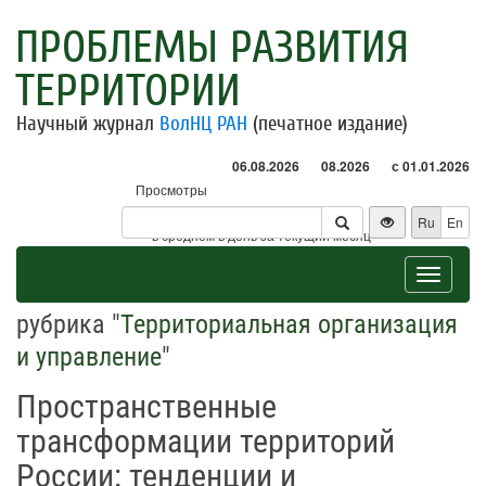
ПРОБЛЕМЫ РАЗВИТИЯ
ТЕРРИТОРИИ
Научный журнал
ВолНЦ РАН
(печатное издание)
06.08.2026
08.2026
с 01.01.2026
Просмотры
Посетители
Ru
En
* - в среднем в день за текущий месяц
Toggle
navigat
рубрика "
Территориальная организация
и управление
"
Пространственные
трансформации территорий
России: тенденции и