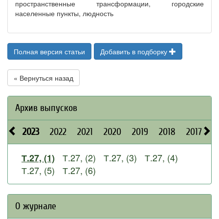
пространственные трансформации, городские
населенные пункты, людность
Полная версия статьи
Добавить в подборку
« Вернуться назад
Архив выпусков
2023
2022
2021
2020
2019
2018
2017
2
Т.27, (2)
Т.27, (3)
Т.27, (4)
Т.27, (1)
Т.27, (5)
Т.27, (6)
О журнале