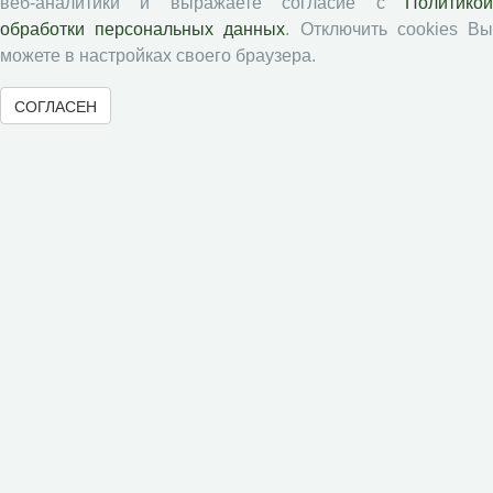
веб-аналитики и выражаете согласие с
Политикой
Рецензентам
обработки персональных данных
. Отключить cookies В
можете в настройках своего браузера.
Памятка рецензенту
СОГЛАСЕН
Положение о рецензировании
Форма рецензии
Журналы ВолНЦ РАН
Экономические и социальные перемены
Проблемы развития территории
Вопросы территориального развития
Социальное пространство
Юный экономист
АгроЗооТехника