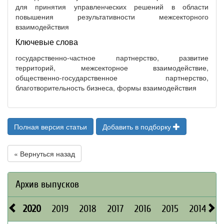
для принятия управленческих решений в области
повышения результативности межсекторного
взаимодействия
Ключевые слова
государственно-частное партнерство, развитие
территорий, межсекторное взаимодействие,
общественно-государственное партнерство,
благотворительность бизнеса, формы взаимодействия
Полная версия статьи
Добавить в подборку
« Вернуться назад
Архив выпусков
2020
2019
2018
2017
2016
2015
2014
2