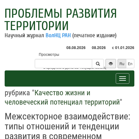
ПРОБЛЕМЫ РАЗВИТИЯ
ТЕРРИТОРИИ
Научный журнал
ВолНЦ РАН
(печатное издание)
08.08.2026
08.2026
с 01.01.2026
Просмотры
Посетители
Ru
En
* - в среднем в день за текущий месяц
Toggle
navigat
рубрика "
Качество жизни и
человеческий потенциал территорий
"
Межсекторное взаимодействие:
типы отношений и тенденции
развития в современном