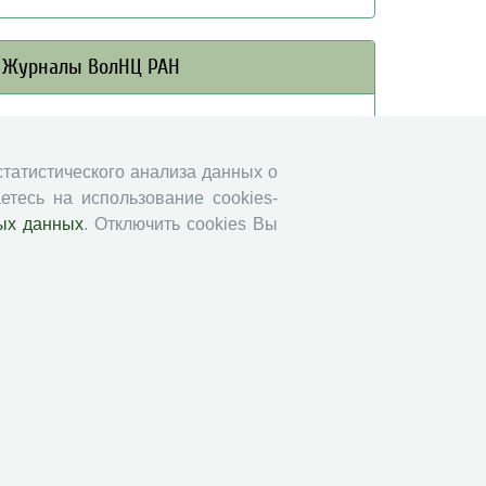
Журналы ВолНЦ РАН
Экономические и социальные перемены
Проблемы развития территории
 статистического анализа данных о
Вопросы территориального развития
етесь на использование cookies-
Социальное пространство
ых данных
. Отключить cookies Вы
Юный экономист
АгроЗооТехника