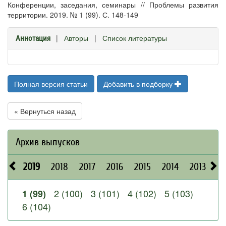
Конференции, заседания, семинары // Проблемы развития
территории. 2019. № 1 (99). С. 148-149
|
Авторы
|
Список литературы
Аннотация
Полная версия статьи
Добавить в подборку
« Вернуться назад
Архив выпусков
2019
2018
2017
2016
2015
2014
2013
20
2 (100)
3 (101)
4 (102)
5 (103)
1 (99)
6 (104)