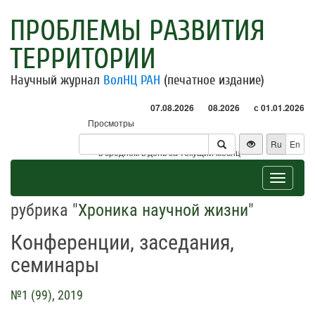
ПРОБЛЕМЫ РАЗВИТИЯ
ТЕРРИТОРИИ
Научный журнал
ВолНЦ РАН
(печатное издание)
07.08.2026
08.2026
с 01.01.2026
Просмотры
Посетители
Ru
En
* - в среднем в день за текущий месяц
Toggle
navigat
рубрика "
Хроника научной жизни
"
Конференции, заседания,
семинары
№1 (99), 2019