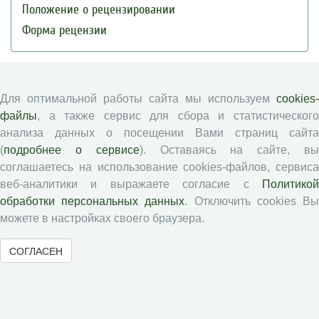
Положение о рецензировании
Форма рецензии
Журналы ВолНЦ РАН
Для оптимальной работы сайта мы используем
cookies-
файлы
, а также сервис для сбора и статистического
Экономические и социальные перемены
анализа данных о посещении Вами страниц сайта
Проблемы развития территории
(
подробнее о сервисе
). Оставаясь на сайте, в
Вопросы территориального развития
соглашаетесь на использование cookies-файлов, сервиса
Социальное пространство
веб-аналитики и выражаете согласие с
Политикой
Юный экономист
обработки персональных данных
. Отключить cookies В
можете в настройках своего браузера.
АгроЗооТехника
СОГЛАСЕН