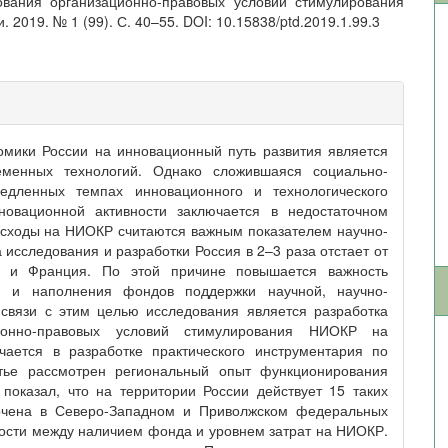
вания организационно-правовых условий стимулирования
2019. № 1 (99). С. 40–55. DOI: 10.15838/ptd.2019.1.99.3
мики России на инновационный путь развития является
еменных технологий. Однако сложившаяся социально-
медленных темпах инновационного и технологического
новационной активности заключается в недостаточном
асходы на НИОКР считаются важным показателем научно-
а исследования и разработки Россия в 2–3 раза отстает от
ия и Франция. По этой причине повышается важность
я и наполнения фондов поддержки научной, научно-
 связи с этим целью исследования является разработка
онно-правовых условий стимулирования НИОКР на
чается в разработке практического инструментария по
атье рассмотрен региональный опыт функционирования
показал, что на территории России действует 15 таких
оточена в Северо-Западном и Приволжском федеральных
мости между наличием фонда и уровнем затрат на НИОКР.