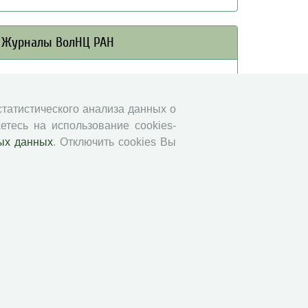
Журналы ВолНЦ РАН
Экономические и социальные перемены
Проблемы развития территории
 статистического анализа данных о
Вопросы территориального развития
етесь на использование cookies-
Социальное пространство
ых данных
. Отключить cookies Вы
Юный экономист
АгроЗооТехника