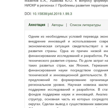
Мазилов Е.А., Ушакова Ю.О. К вопросу формиро
НИОКР в регионах // Проблемы развития территории. 
DOI:
10.15838/ptd.2019.1.99.3
|
Авторы
|
Список литературы
Аннотация
Одним из необходимых условий перевода эконо
внедрение инноваций и использование совр
экономическая ситуация свидетельствует о 
развития страны. Одна из причин низкой ин
финансировании исследований и разработок. Р
технического развития страны. По доле затрат н
таких развитых стран, как Япония, Герман
финансирования науки посредством создани
технической и инновационной деятельности. В
предложений по формированию организаци
региональном уровне. Научная новизна заклю
поддержке исследований и разработок. В ст
фондов поддержки науки и инноваций. Анализ 
структур, основная часть из которых сосред
округах. Сделан вывод о существовании зависи