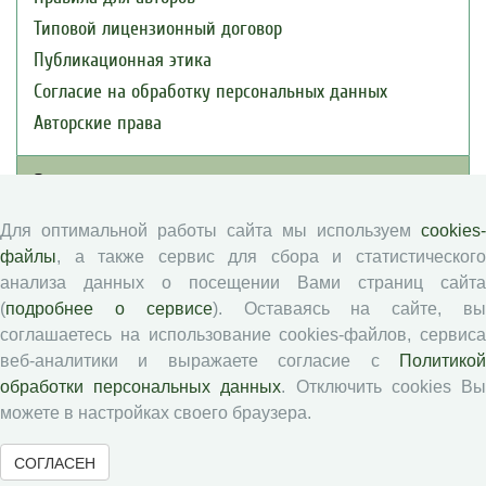
Типовой лицензионный договор
Публикационная этика
Согласие на обработку персональных данных
Авторские права
Рецензентам
Для оптимальной работы сайта мы используем
cookies-
Памятка рецензенту
файлы
, а также сервис для сбора и статистического
Положение о рецензировании
анализа данных о посещении Вами страниц сайта
Форма рецензии
(
подробнее о сервисе
). Оставаясь на сайте, в
соглашаетесь на использование cookies-файлов, сервиса
веб-аналитики и выражаете согласие с
Политикой
Журналы ВолНЦ РАН
обработки персональных данных
. Отключить cookies В
можете в настройках своего браузера.
Экономические и социальные перемены
СОГЛАСЕН
Проблемы развития территории