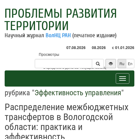
ПРОБЛЕМЫ РАЗВИТИЯ
ТЕРРИТОРИИ
Научный журнал
ВолНЦ РАН
(печатное издание)
07.08.2026
08.2026
с 01.01.2026
Просмотры
Посетители
Ru
En
* - в среднем в день за текущий месяц
Toggle
navigat
рубрика "
Эффективность управления
"
Распределение межбюджетных
трансфертов в Вологодской
области: практика и
эффективность