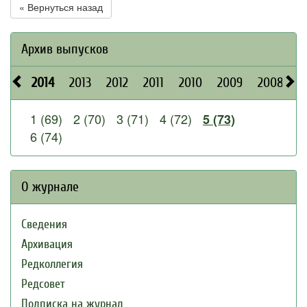
« Вернуться назад
Архив выпусков
2014
2013
2012
2011
2010
2009
2008
2
1 (69)
2 (70)
3 (71)
4 (72)
5 (73)
6 (74)
О журнале
Сведения
Архивация
Редколлегия
Редсовет
Подписка на журнал