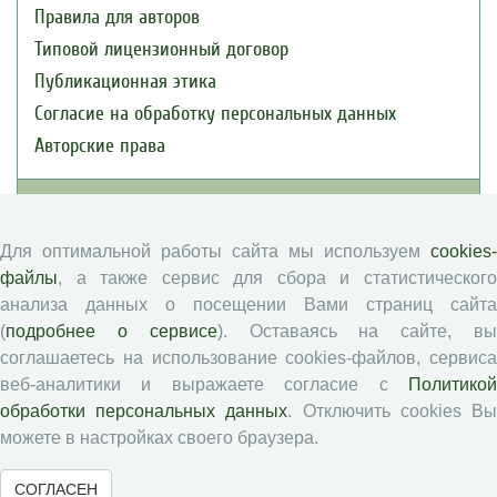
Правила для авторов
Типовой лицензионный договор
Публикационная этика
Согласие на обработку персональных данных
Авторские права
Рецензентам
Для оптимальной работы сайта мы используем
cookies-
Памятка рецензенту
файлы
, а также сервис для сбора и статистического
Положение о рецензировании
анализа данных о посещении Вами страниц сайта
Форма рецензии
(
подробнее о сервисе
). Оставаясь на сайте, в
соглашаетесь на использование cookies-файлов, сервиса
веб-аналитики и выражаете согласие с
Политикой
обработки персональных данных
. Отключить cookies В
Журналы ВолНЦ РАН
можете в настройках своего браузера.
Экономические и социальные перемены
СОГЛАСЕН