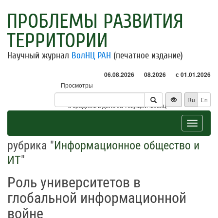
ПРОБЛЕМЫ РАЗВИТИЯ
ТЕРРИТОРИИ
Научный журнал
ВолНЦ РАН
(печатное издание)
06.08.2026
08.2026
с 01.01.2026
Просмотры
Посетители
Ru
En
* - в среднем в день за текущий месяц
Toggle
navigat
рубрика "
Информационное общество и
ИТ
"
Роль университетов в
глобальной информационной
войне