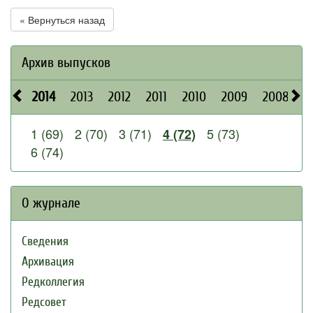
« Вернуться назад
Архив выпусков
2014
2013
2012
2011
2010
2009
2008
2
1 (69)
2 (70)
3 (71)
5 (73)
4 (72)
6 (74)
О журнале
Сведения
Архивация
Редколлегия
Редсовет